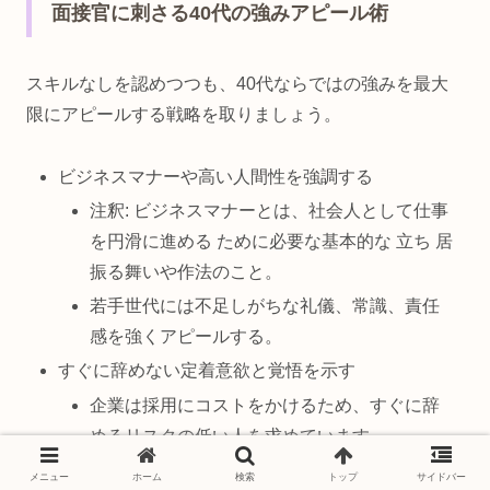
面接官に刺さる40代の強みアピール術
スキルなしを認めつつも、40代ならではの強みを最大
限にアピールする戦略を取りましょう。
ビジネスマナーや高い人間性を強調する
注釈: ビジネスマナーとは、社会人として仕事
を円滑に進める ために必要な基本的な 立ち 居
振る舞いや作法のこと。
若手世代には不足しがちな礼儀、常識、責任
感を強くアピールする。
すぐに辞めない定着意欲と覚悟を示す
企業は採用にコストをかけるため、すぐに辞
めるリスクの低い人を求めています。
「 この分野で定年まで働く覚悟がある」とい
メニュー
ホーム
検索
トップ
サイドバー