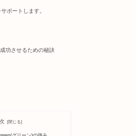
をサポートします。
職を成功させるための秘訣
次
reen(グリーン)の強み