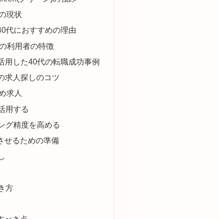
場の現状
)が40代におすすめの理由
ン)の利用者の特徴
)を活用した40代の転職成功事例
)での求人探しのコツ
すめ求人
活用する
ング精度を高める
功させるための準備
し
き方