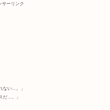
ンサーリンク
れない…。」
スだ…。」