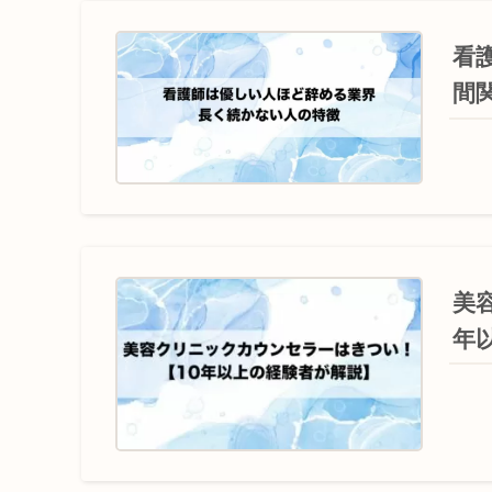
看
間
美
年